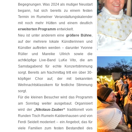
Begegnungen. Was 2024 als mutiger Neustart
begann, hat sich bereits zu einem festen
Termin im Rumelner Veranstaltungskalender
mit noch mehr Hütten und einem deutlich
erweiterten Programm
entwickelt.
Neu ist unter anderem eine
größere Bühne
,
auf der mehrere lokale Künstlerinnen und
Künstler auftreten werden – darunter Yvonne
Rüller und Mareike Ullrich sowie die
achtköpfige Live-Band LuKe Vito, die am
Samstagabend für echte Konzertstimmung
sorgt. Bereits am Nachmittag tritt ein über 30-
köpfiger Chor auf, der mit bekannten
Weihnachtsklassikern für festliche Stimmung
sorgt.
Für die kleinen Besucher wird das Programm
am Sonntag weiter ausgebaut. Organisiert
wird der
„Nikolaus-Zauber“
traditionell vom
Runden Tisch Rumeln-Kaldenhausen und von
Ferdi Seidelt moderiert – ein Angebot, das für
viele Familien zum festen Bestandteil des