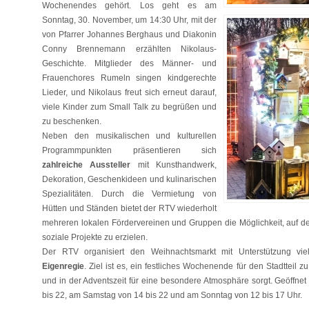
Wochenendes gehört. Los geht es am
Sonntag, 30. November, um 14:30 Uhr, mit der
von Pfarrer Johannes Berghaus und Diakonin
Conny Brennemann erzählten Nikolaus-
Geschichte. Mitglieder des Männer- und
Frauenchores Rumeln singen kindgerechte
Lieder, und Nikolaus freut sich erneut darauf,
viele Kinder zum Small Talk zu begrüßen und
zu beschenken.
Neben den musikalischen und kulturellen
Programmpunkten präsentieren sich
zahlreiche Aussteller
mit Kunsthandwerk,
Dekoration, Geschenkideen und kulinarischen
Spezialitäten. Durch die Vermietung von
Hütten und Ständen bietet der RTV wiederholt
mehreren lokalen Fördervereinen und Gruppen die Möglichkeit, auf 
soziale Projekte zu erzielen.
Der RTV organisiert den Weihnachtsmarkt mit Unterstützung viel
Eigenregie
. Ziel ist es, ein festliches Wochenende für den Stadtteil
und in der Adventszeit für eine besondere Atmosphäre sorgt. Geöffnet
bis 22, am Samstag von 14 bis 22 und am Sonntag von 12 bis 17 Uhr.