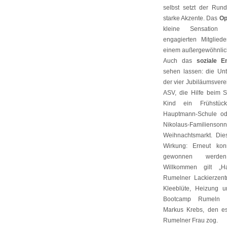
selbst setzt der Run
starke Akzente. Das
Op
kleine Sensation
engagierten Mitglie
einem außergewöhnlich
Auch das
soziale 
sehen lassen: die Un
der vier Jubiläumsver
ASV, die Hilfe beim S
Kind ein Frühstüc
Hauptmann-Schule od
Nikolaus-Familien
Weihnachtsmarkt. Di
Wirkung: Erneut ko
gewonnen werden
Willkommen gilt „
Rumelner Lackierzent
Kleeblüte, Heizung 
Bootcamp Rumeln 
Markus Krebs, den es
Rumelner Frau zog.