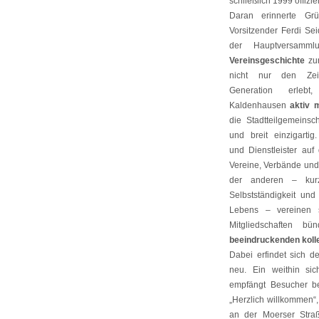
schließlich 1999 offizie
Daran erinnerte Gr
Vorsitzender Ferdi Se
der Hauptversam
Vereinsgeschichte
zur
nicht nur den Zei
Generation erleb
Kaldenhausen
aktiv m
die Stadtteilgemeinsc
und breit einzigarti
und Dienstleister auf
Vereine, Verbände un
der anderen – kurz
Selbstständigkeit und
Lebens – vereinen 
Mitgliedschaften b
beeindruckenden koll
Dabei erfindet sich d
neu. Ein weithin sic
empfängt Besucher be
„Herzlich willkommen“
an der Moerser Stra