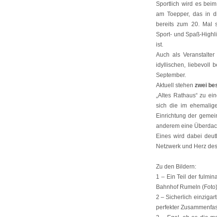
Sportlich wird es bei
am Toepper, das in 
bereits zum 20. Mal s
Sport- und Spaß-Highli
ist.
Auch als Veranstalter
idyllischen, liebevol
September.
Aktuell stehen
zwei be
„Altes Rathaus“ zu ei
sich die im ehemalig
Einrichtung der gemein
anderem eine Überdach
Eines wird dabei deut
Netzwerk und Herz des S
Zu den Bildern:
1 – Ein Teil der fulm
Bahnhof Rumeln (Foto),
2 – Sicherlich einziga
perfekter Zusammenfass