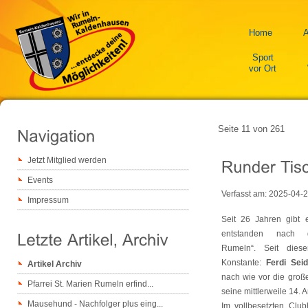
Home
A
Sport
vor Ort
Seite 11 von 261
Jetzt Mitglied werden
Events
Verfasst am:
2025-04-
Impressum
Seit 26 Jahren gibt
entstanden nach d
Rumeln“. Seit dies
Konstante:
Ferdi Seid
Artikel Archiv
nach wie vor die groß
Pfarrei St. Marien Rumeln erfind...
seine mittlerweile 14. A
Mausehund - Nachfolger plus eing...
Im vollbesetzten Cl