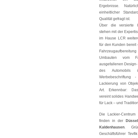
Ergebnisse. Natür
einheitlicher Standa
Qualität gefragt ist.
Über die versierte 
stehen mit der Experti
im Hause LCR weitere
für den Kunden bereit
Fahrzeugaufbereitun
Umbauten vom F
ausgefallenen Design-
des Automobils 
Werbebeschriftung -
Lackierung von Obje
Art. Erkennbar: Da
vereint solides Handwe
für Lack – und Tradition
Die Lackier-Centru
finden in der
Düssel
Kaldenhausen
. Grü
Geschäftsführer Tevfi