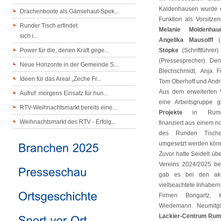
Kaldenhausen wurde e
Drachenboote als Gänsehaut-Spek...
Funktion als Vorsitze
Runder Tisch erfindet
Melanie Moldenhau
sich i...
Angelika Mausolff
(K
Power für die, denen Kraft gege...
Stöpke
(Schriftführer
(Pressesprecher). Den
Neue Horizonte in der Gemeinde S...
Blechschmidt, Anja F
Ideen für das Areal „Zeche Fr...
Tom Oberhoff und Andr
Aus dem erweiterten 
Aufruf: morgens Einsatz für hun...
eine Arbeitsgruppe g
RTV-Weihnachtsmarkt bereits eine...
Projekte
in Rumeln
Weihnachtsmarkt des RTV - Erfolg...
finanziert aus einem n
des Runden Tisch
umgesetzt werden kön
Zuvor hatte Seidelt üb
Vereins 2024/2025 be
gab es bei den aktu
vielbeachtete Inhaber
Firmen Bongartz, 
Wiedemann. Neumitgl
Lackier-Centrum Rum