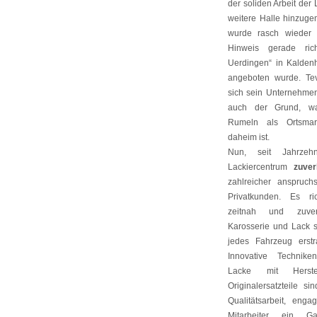
der soliden Arbeit der
weitere Halle hinzuge
wurde rasch wieder
Hinweis gerade ric
Uerdingen“ in Kalden
angeboten wurde. Tev
sich sein Unternehmen
auch der Grund, w
Rumeln als Ortsma
daheim ist.
Nun, seit Jahrze
Lackiercentrum
zuver
zahlreicher anspruch
Privatkunden. Es r
zeitnah und zuve
Karosserie und Lack s
jedes Fahrzeug erst
Innovative Technik
Lacke mit Herste
Originalersatzteile s
Qualitätsarbeit, engag
Mitarbeiter ein Ga