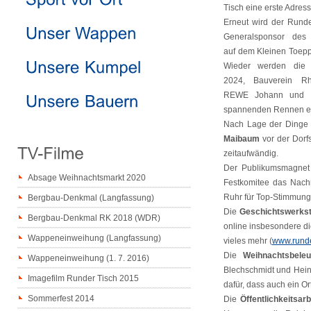
Tisch eine erste Adresse
Erneut wird der Rund
Generalsponsor de
auf dem Kleinen Toepp
Wieder werden die 
2024, Bauverein Rh
REWE Johann und 
spannenden Rennen e
Nach Lage der Dinge 
Maibaum
vor der Dorf
zeitaufwändig.
Der Publikumsmagnet
Absage Weihnachtsmarkt 2020
Festkomitee das Nach
Ruhr für Top-Stimmung
Bergbau-Denkmal (Langfassung)
Die
Geschichtswerks
Bergbau-Denkmal RK 2018 (WDR)
online insbesondere di
Wappeneinweihung (Langfassung)
vieles mehr (
www.runder
Die
Weihnachtsbeleu
Wappeneinweihung (1. 7. 2016)
Blechschmidt und Hein
Imagefilm Runder Tisch 2015
dafür, dass auch ein Or
Sommerfest 2014
Die
Öffentlichkeitsarb