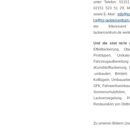
unter Telefon: 0215
02151 523 51 29, M
sowie E–Mail:
info@lc
t.g@lcr-lackiercentrum
der Interessen
lackiercentrum.de weit
Und die sind nicht 
Effektlackierung, Ob
Prototypen, Unikat
Fahrzeugaufbereit
(Kunststofflackierung,
-umbauten, Bördeln
Kotflügeln, Umbauarbe
GFK, Fahrwerkseinbau
Sonnenschutzfolien
Lackversiegelung. Po
Restauration von Oldti
Zu unseren Bildern (zu