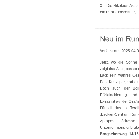
3 – Die Nikolaus-Akti
ein Publikumsrenner, de
Verfasst am:
2025-04-
Jetzt, wo die Sonne 
zeigt das Auto, besser
Lack sein wahres Gesi
Park-Kratzspur, dort e
Doch auch der Boli
Effektlackierung und
Extras ist auf der Straß
Für all das ist
Tevf
„Lackier-Centrum Rumel
Apropos Adress
Unternehmens erfolgt
Borgschenweg 14/16