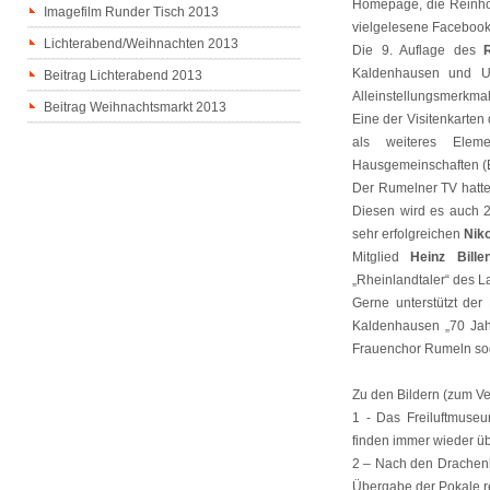
Homepage, die Reinhold
Imagefilm Runder Tisch 2013
vielgelesene Facebooks
Lichterabend/Weihnachten 2013
Die 9. Auflage des
Kaldenhausen und Um
Beitrag Lichterabend 2013
Alleinstellungsmerkmal
Beitrag Weihnachtsmarkt 2013
Eine der Visitenkarte
als weiteres Elem
Hausgemeinschaften (E
Der Rumelner TV hatte
Diesen wird es auch 2
sehr erfolgreichen
Nik
Mitglied
Heinz Bille
„Rheinlandtaler“ des 
Gerne unterstützt de
Kaldenhausen „70 Jahr
Frauenchor Rumeln sog
Zu den Bildern (zum Ver
1 - Das Freiluftmuse
finden immer wieder üb
2 – Nach den Drachenb
Übergabe der Pokale re