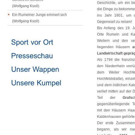
Geschichte, um ein be
(Wolfgang Ksoll)
die Dinge zu bekommen
Ein Rumelner Junge erinnert sich
ins Jahr 1801, um 
(Wolfgang Ksoll)
Gegenwart zu reisen!
Bis Anfang des 19. J
Orte Rumeln und Ka
Weilern und den ver
liegenden Häusern
a
Landwirtschaft geprä
Als 1794 die französ
den Niederrhein vorr
dem Weiler Hochfe
Hochfeldstraße), einze
und dem östlichen Ka
verlief mitten auf der 
Teil der
Grafs
gegenüberliegende T
mit den Häusern Haar
Kaldenhausen gehörte p
Der erste Zusammens
begann, als wir n