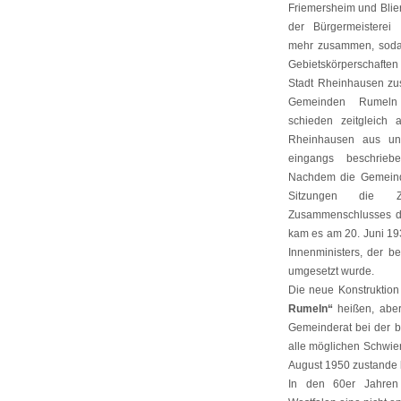
Friemersheim und Blie
der Bürgermeistere
mehr zusammen, soda
Gebietskörperschaft
Stadt Rheinhausen z
Gemeinden Rumeln
schieden zeitgleich
Rheinhausen aus und
eingangs beschrie
Nachdem die Gemeinde
Sitzungen die Z
Zusammenschlusses dis
kam es am 20. Juni 19
Innenministers, der b
umgesetzt wurde.
Die neue Konstruktion
Rumeln“
heißen, aber
Gemeinderat bei der br
alle möglichen Schwie
August 1950 zustande
In den 60er Jahren 