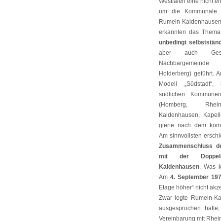
Westfalen eine nicht 
um die Kommunale 
Rumeln-Kaldenhau
erkannten das Thema 
unbedingt selbstständ
aber auch Ges
Nachbargemeinde K
Holderberg) geführt. 
Modell „Südstadt“
südlichen Kommune
(Homberg, Rhei
Kaldenhausen, Kapell
gierte nach dem kom
Am sinnvollsten erschi
Zusammenschluss de
mit der Doppel
Kaldenhausen
. Was 
Am
4. September 19
Etage höher“ nicht akz
Zwar legte Rumeln-Ka
ausgesprochen hatte,
Vereinbarung mit Rhei