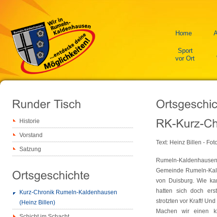
Home
A
Sport
vor Ort
Historie
Vorstand
Text: Heinz Billen - Fo
Satzung
Rumeln-Kaldenhausen,
Gemeinde Rumeln-Kald
von Duisburg. Wie ka
hatten sich doch er
Kurz-Chronik Rumeln-Kaldenhausen
strotzten vor Kraft! U
(Heinz Billen)
Machen wir einen kl
Schicht im Schacht