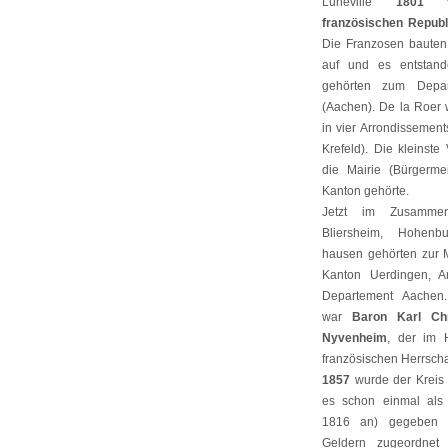
Lunéville
1801 vö
französischen Republ
Die Franzosen bauten
auf und es entstand
gehörten zum Depa
(Aachen). De la Roer 
in vier Arrondissement
Krefeld). Die kleinste
die Mairie (Bürgerme
Kanton gehörte.
Jetzt im Zusammen
Bliersheim, Hohen
hausen gehörten zur 
Kanton Uerdingen, Ar
Departement Aachen.
war
Baron Karl Chr
Nyvenheim
, der im 
französischen Herrsch
1857
wurde der Kreis 
es schon einmal als
1816 an) gegeben 
Geldern zugeordnet