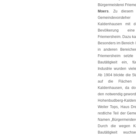
Bürgermeisterei Frie
Moers
. Zu diesem Z
Gemeindevorsteh
Kaldenhausen mit d
Bevölkerung ei
Friemersheim. Dazu ka
Besonders im Bereich 
in anderen Bereiche
Friemersheim setzt
Bautätigkeit ein, 
Industrie wurden vie
Ab 1904 blickte die S
auf die Flächen 
Kaldenhausen, da dort
den notwendig gewor
Hohenbudberg-Kaldenh
Weiler Tops, Haus Dr
restliche Teil der Gem
Namen „Bürgermeistere
Durch die wegen K
Bautätigkeit wuc