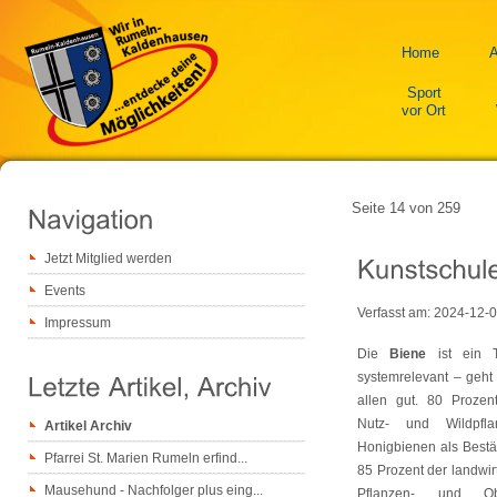
Home
A
Sport
vor Ort
Seite 14 von 259
Jetzt Mitglied werden
Events
Verfasst am:
2024-12-
Impressum
Die
Biene
ist ein T
systemrelevant – geht 
allen gut. 80 Proze
Nutz- und Wildpfl
Artikel Archiv
Honigbienen als Best
Pfarrei St. Marien Rumeln erfind...
85 Prozent der landwir
Mausehund - Nachfolger plus eing...
Pflanzen- und O