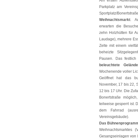
Am ersten Adventswo
Parkplatz am Verein
Sportplatz/Bonertstr
Weihnachtsmarkt
. A
erwarten die Besucher
zehn Holzhütten für A
Laudage), mehrere Es
Zelte mit einem vielf
beheizte Sitzgelege
Pausen. Das festlich
beleuchtete Gelän
Wochenende voller Lic
Geöffnet hat das bu
November, 17 bis 22, 
12 bis 17 Uhr. Die Zuf
Bonertstraße möglich
teilweise gesperrt ist.
dem Fahrrad (ausre
Vereinsgebäude).
Das Bühnenprogramm:
Weihnachtsmarktes (
Gesangseinlagen von 