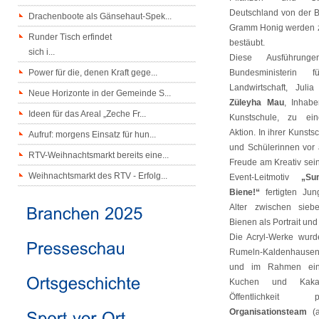
Deutschland von der 
Drachenboote als Gänsehaut-Spek...
Gramm Honig werden z
Runder Tisch erfindet
bestäubt.
sich i...
Diese Ausführung
Power für die, denen Kraft gege...
Bundesministerin
Landwirtschaft, Julia
Neue Horizonte in der Gemeinde S...
Züleyha Mau
, Inhabe
Ideen für das Areal „Zeche Fr...
Kunstschule, zu ei
Aktion. In ihrer Kunsts
Aufruf: morgens Einsatz für hun...
und Schülerinnen vor
RTV-Weihnachtsmarkt bereits eine...
Freude am Kreativ sei
Weihnachtsmarkt des RTV - Erfolg...
Event-Leitmotiv
„Su
Biene!“
fertigten Ju
Alter zwischen sie
Bienen als Portrait und 
Die Acryl-Werke wur
Rumeln-Kaldenhausen 
und im Rahmen eine
Kuchen und Kaka
Öffentlichkeit 
Organisationsteam
(a