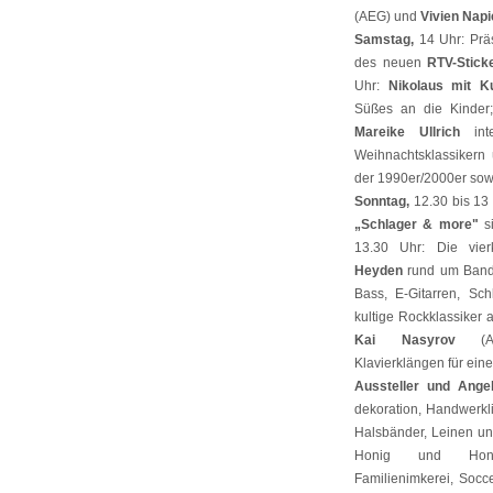
(AEG) und
Vivien Napi
Samstag,
14 Uhr: Prä
des neuen
RTV-Stick
Uhr:
Nikolaus mit K
Süßes an die Kinder;
Mareike Ullrich
inte
Weihnachtsklassikern 
der 1990er/2000er sow
Sonntag,
12.30 bis 13
„Schlager & more"
si
13.30 Uhr: Die vie
Heyden
rund um Ban
Bass, E-Gitarren, Sc
kultige Rockklassiker 
Kai Nasyrov
(AEG
Klavierklängen für eine
Aussteller und Ange
dekoration, Handwerkl
Halsbänder, Leinen un
Honig und Honig
Familienimkerei, Socce