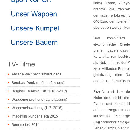
links) Lisann, Züley
brachte die zahlre
dermaßen erfolgreich 
640 Euro
dem Bienenmu
übergeben werden kon
Das kombinierte
�konomische
Credo
Bienen tragen dazu
Kulturpflanzen best�
als Nutztier, das der 
zwei Milliarden Euro br
Absage Weihnachtsmarkt 2020
gleichzeitig eine N
andere Tiere, zum Beis
Bergbau-Denkmal (Langfassung)
Bergbau-Denkmal RK 2018 (WDR)
F�r Mau ist diese do
Natur-Idee nicht di
Wappeneinweihung (Langfassung)
Events und Komposit
Wappeneinweihung (1. 7. 2016)
auf dem Programm der
kurzweilige Kinderg
Imagefilm Runder Tisch 2015
(D�sseldorfer Stra�
Sommerfest 2014
Ferien-Camps. Mehr In