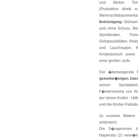
und Sticker, Tomb
(Produktion direkt 
Weihnachtsbaumverka
Beköstigung:
Glühwein
und ohne Schuss, Bier
Spießbraten, Pom
Grillspezialitäten, Re
und Lauchsuppe, W
Kinderpunsch sowie 
einer großen Jurte.
Der �berwiegende T
gemeinn�tzigen Zwe
seinen Sportabtei
F�rdervereine von K
der Verein Kolibri - Hil
und die Kinder-Palliativ
Zu unseren Bildern
anklicken):
Die S�ngerinnen Je
Napierala (2) verw�