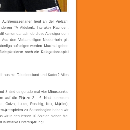
 Aufstiegsszenarien liegt an der Vielzahl
nderem TV Aldekerk, Interaktiv Ratingen,
alifikanten danach, ob diese Absteiger dem
. Aus den Verbandsligen Niederrhein gilt
Oberliga aufsteigen werden. Maximal gehen
Siebtplatzierte noch ein Relegationsspiel
ell aus mit Tabellenstand und Kader? Alles
 und 8 sind es gerade mal vier Minuspunkte
ern auf die Pl�tze 2 - 6. Nach unserem
, Gatza, Lutzer, Roschig, Kox, M�ller),
Ausw�rtsspielen zu Saisonbeginn haben wir
ass wir in den letzten 10 Spielen sieben Mal
nd lautstarke Unterst�tzung!