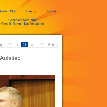
lieder (138)
Events
Kontakt
Geschichtswerkstatt
Chronik Rumeln-Kaldenhausen
ng
-10
«
21
»
+10
Ende