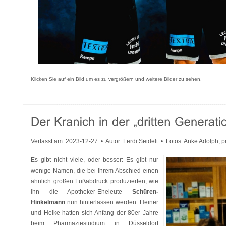
Klicken Sie auf ein Bild um es zu vergrößern und weitere Bilder zu sehen.
Verfasst am:
2023-12-27
• Autor: Ferdi Seidelt • Fotos: Anke Adolph, pr
Es gibt nicht viele, oder besser: Es gibt nur
wenige Namen, die bei Ihrem Abschied einen
ähnlich großen Fußabdruck produzierten, wie
ihn die Apotheker-Eheleute
Schüren-
Hinkelmann
nun hinterlassen werden. Heiner
und Heike hatten sich Anfang der 80er Jahre
beim Pharmaziestudium in Düsseldorf