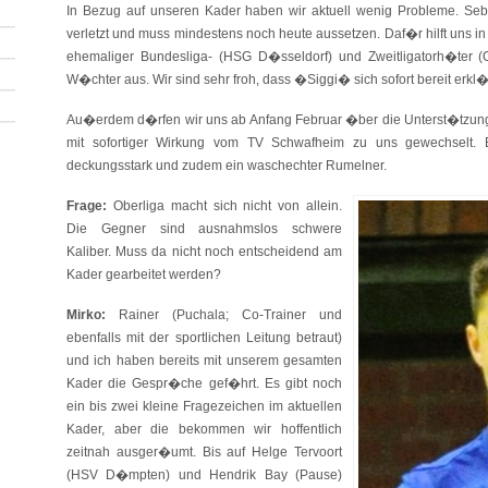
In Bezug auf unseren Kader haben wir aktuell wenig Probleme. Seba
verletzt und muss mindestens noch heute aussetzen. Daf�r hilft uns in
ehemaliger Bundesliga- (HSG D�sseldorf) und Zweitligatorh�ter 
W�chter aus. Wir sind sehr froh, dass �Siggi� sich sofort bereit erkl�
Au�erdem d�rfen wir uns ab Anfang Februar �ber die Unterst�tzun
mit sofortiger Wirkung vom TV Schwafheim zu uns gewechselt. E
deckungsstark und zudem ein waschechter Rumelner.
Frage:
Oberliga macht sich nicht von allein.
Die Gegner sind ausnahmslos schwere
Kaliber. Muss da nicht noch entscheidend am
Kader gearbeitet werden?
Mirko:
Rainer (Puchala; Co-Trainer und
ebenfalls mit der sportlichen Leitung betraut)
und ich haben bereits mit unserem gesamten
Kader die Gespr�che gef�hrt. Es gibt noch
ein bis zwei kleine Fragezeichen im aktuellen
Kader, aber die bekommen wir hoffentlich
zeitnah ausger�umt. Bis auf Helge Tervoort
(HSV D�mpten) und Hendrik Bay (Pause)