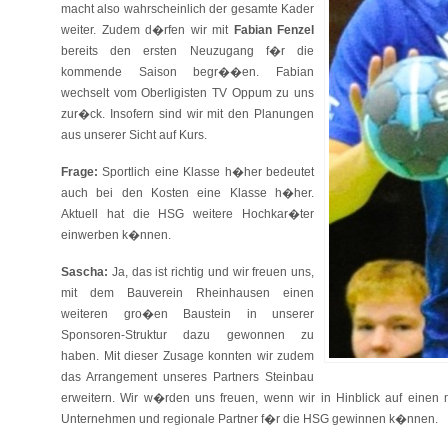
macht also wahrscheinlich der gesamte Kader
weiter. Zudem d�rfen wir mit
Fabian Fenzel
bereits den ersten Neuzugang f�r die
kommende Saison begr��en. Fabian
wechselt vom Oberligisten TV Oppum zu uns
zur�ck. Insofern sind wir mit den Planungen
aus unserer Sicht auf Kurs.
Frage:
Sportlich eine Klasse h�her bedeutet
auch bei den Kosten eine Klasse h�her.
Aktuell hat die HSG weitere Hochkar�ter
einwerben k�nnen.
Sascha:
Ja, das ist richtig und wir freuen uns,
mit dem Bauverein Rheinhausen einen
weiteren gro�en Baustein in unserer
Sponsoren-Struktur dazu gewonnen zu
haben. Mit dieser Zusage konnten wir zudem
das Arrangement unseres Partners Steinbau
erweitern. Wir w�rden uns freuen, wenn wir in Hinblick auf einen 
Unternehmen und regionale Partner f�r die HSG gewinnen k�nnen.