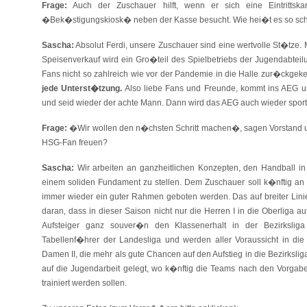
Frage:
Auch der Zuschauer hilft, wenn er sich eine Eintrittska
�Bek�stigungskiosk� neben der Kasse besucht. Wie hei�t es so sch
Sascha:
Absolut Ferdi, unsere Zuschauer sind eine wertvolle St�tze. 
Speisenverkauf wird ein Gro�teil des Spielbetriebs der Jugendabteilu
Fans nicht so zahlreich wie vor der Pandemie in die Halle zur�ckgeke
jede Unterst�tzung.
Also liebe Fans und Freunde, kommt ins AEG u
und seid wieder der achte Mann. Dann wird das AEG auch wieder sportl
Frage:
�Wir wollen den n�chsten Schritt machen�, sagen Vorstand und
HSG-Fan freuen?
Sascha:
Wir arbeiten an ganzheitlichen Konzepten, den Handball i
einem soliden Fundament zu stellen. Dem Zuschauer soll k�nftig an
immer wieder ein guter Rahmen geboten werden. Das auf breiter Linie 
daran, dass in dieser Saison nicht nur die Herren I in die Oberliga 
Aufsteiger ganz souver�n den Klassenerhalt in der Bezirkslig
Tabellenf�hrer der Landesliga und werden aller Voraussicht in die V
Damen II, die mehr als gute Chancen auf den Aufstieg in die Bezirksli
auf die Jugendarbeit gelegt, wo k�nftig die Teams nach den Vorg
trainiert werden sollen.