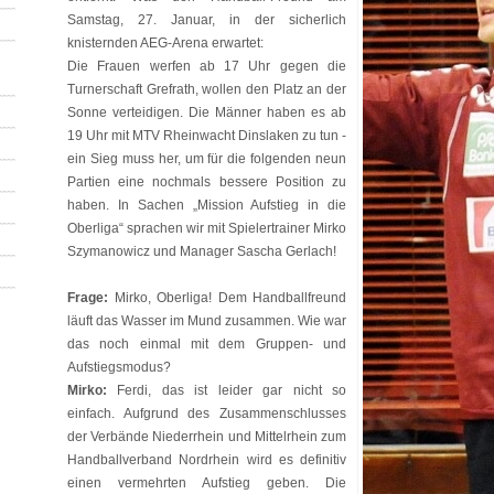
Samstag, 27. Januar, in der sicherlich
knisternden AEG-Arena erwartet:
Die Frauen werfen ab 17 Uhr gegen die
Turnerschaft Grefrath, wollen den Platz an der
Sonne verteidigen. Die Männer haben es ab
19 Uhr mit MTV Rheinwacht Dinslaken zu tun -
ein Sieg muss her, um für die folgenden neun
Partien eine nochmals bessere Position zu
haben. In Sachen „Mission Aufstieg in die
Oberliga“ sprachen wir mit Spielertrainer Mirko
Szymanowicz und Manager Sascha Gerlach!
Frage:
Mirko, Oberliga! Dem Handballfreund
läuft das Wasser im Mund zusammen. Wie war
das noch einmal mit dem Gruppen- und
Aufstiegsmodus?
Mirko:
Ferdi, das ist leider gar nicht so
einfach. Aufgrund des Zusammenschlusses
der Verbände Niederrhein und Mittelrhein zum
Handballverband Nordrhein wird es definitiv
einen vermehrten Aufstieg geben. Die