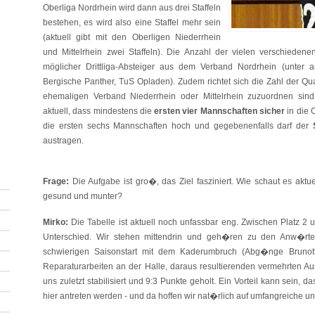
Oberliga Nordrhein wird dann aus drei Staffeln
bestehen, es wird also eine Staffel mehr sein
(aktuell gibt mit den Oberligen Niederrhein
und Mittelrhein zwei Staffeln). Die Anzahl der vielen verschiedenen
möglicher Drittliga-Absteiger aus dem Verband Nordrhein (unter a
Bergische Panther, TuS Opladen). Zudem richtet sich die Zahl der Qu
ehemaligen Verband Niederrhein oder Mittelrhein zuzuordnen sind
aktuell, dass mindestens die
ersten vier Mannschaften sicher
in die 
die ersten sechs Mannschaften hoch und gegebenenfalls darf der
austragen.
Frage:
Die Aufgabe ist gro�, das Ziel fasziniert. Wie schaut es aktu
gesund und munter?
Mirko:
Die Tabelle ist aktuell noch unfassbar eng. Zwischen Platz 2
Unterschied. Wir stehen mittendrin und geh�ren zu den Anw�rt
schwierigen Saisonstart mit dem Kaderumbruch (Abg�nge Brunotte
Reparaturarbeiten an der Halle, daraus resultierenden vermehrten 
uns zuletzt stabilisiert und 9:3 Punkte geholt. Ein Vorteil kann sein, d
hier antreten werden - und da hoffen wir nat�rlich auf umfangreiche u