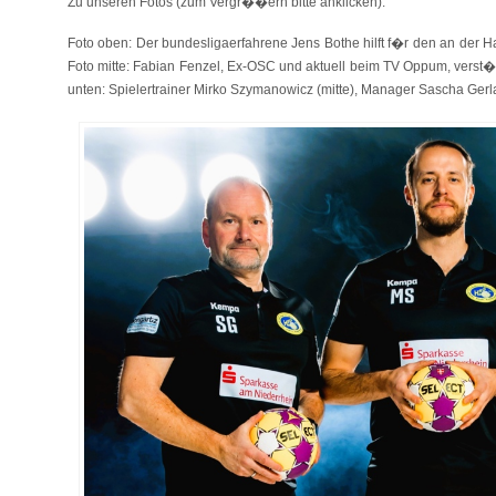
Zu unseren Fotos (zum Vergr��ern bitte anklicken):
Foto oben: Der bundesligaerfahrene Jens Bothe hilft f�r den an der H
Foto mitte: Fabian Fenzel, Ex-OSC und aktuell beim TV Oppum, verst�r
unten: Spielertrainer Mirko Szymanowicz (mitte), Manager Sascha Gerl