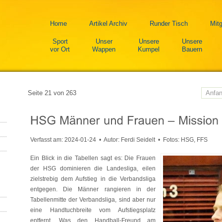
Home
Artikel Archiv
Runder Tisch
Mitg
Sport
Unser
Unsere
Unsere
vor Ort
Wappen
Kumpel
Bauern
Seite 21 von 263
Anfa
Verfasst am:
2024-01-24
• Autor: Ferdi Seidelt • Fotos: HSG, FFS
Ein Blick in die Tabellen sagt es: Die Frauen
der HSG dominieren die Landesliga, eilen
zielstrebig dem Aufstieg in die Verbandsliga
entgegen. Die Männer rangieren in der
Tabellenmitte der Verbandsliga, sind aber nur
eine Handtuchbreite vom Aufstiegsplatz
entfernt. Was den Handball-Freund am