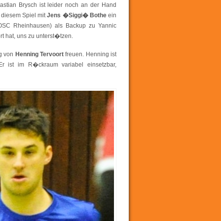
stian Brysch ist leider noch an der Hand
 diesem Spiel mit
Jens �Siggi� Bothe
ein
(OSC Rheinhausen) als Backup zu Yannic
rt hat, uns zu unterst�tzen.
g von
Henning Tervoort
freuen. Henning ist
r ist im R�ckraum variabel einsetzbar,