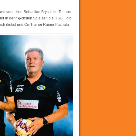
and verletzten Sebastian Brysch im Tor aus.
kt in der n�chsten Spielzeit die HSG. Foto
ach (links) und Co-Trainer Rainer Puchala