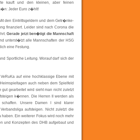
rte kauft und den kleinen, aber feinen
�n: Jeder Euro z�hlt!
Mit den Eintrittsgeldern und dem Getr�nke-
ng finanziert. Leider sind nach Corona die
hrt.
Gerade jetzt ben�tigt die Mannschaft
nd unterst�tzt alle Mannschaften der HSG
ich eine Festung.
 Sportliche Leitung. Worauf darf sich der
n VeRuKa auf eine hochklassige Ebene mit
 Heimspieltagen auch neben dem Spielfeld
gut gearbeitet wird sieht man nicht zuletzt
aufsteigen k�nnen. Die Herren II werden als
a schaffen. Unsere Damen I sind klarer
erbandsliga aufsteigen. Nicht zuletzt die
ga haben. Ein weiterer Fokus wird noch mehr
aben und Konzepten des DHB aufgebaut und