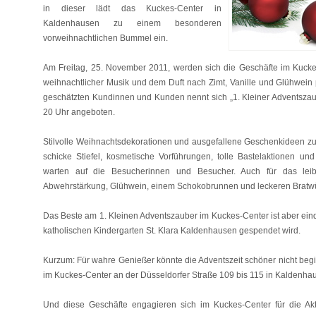
in dieser lädt das Kuckes-Center in
Kaldenhausen zu einem besonderen
vorweihnachtlichen Bummel ein.
Am Freitag, 25. November 2011, werden sich die Geschäfte im Kuckes
weihnachtlicher Musik und dem Duft nach Zimt, Vanille und Glühwein 
geschätzten Kundinnen und Kunden nennt sich „1. Kleiner Adventszau
20 Uhr angeboten.
Stilvolle Weihnachtsdekorationen und ausgefallene Geschenkideen
schicke Stiefel, kosmetische Vorführungen, tolle Bastelaktionen und
warten auf die Besucherinnen und Besucher. Auch für das leib
Abwehrstärkung, Glühwein, einem Schokobrunnen und leckeren Bratwü
Das Beste am 1. Kleinen Adventszauber im Kuckes-Center ist aber eind
katholischen Kindergarten St. Klara Kaldenhausen gespendet wird.
Kurzum: Für wahre Genießer könnte die Adventszeit schöner nicht beg
im Kuckes-Center an der Düsseldorfer Straße 109 bis 115 in Kaldenha
Und diese Geschäfte engagieren sich im Kuckes-Center für die Akt