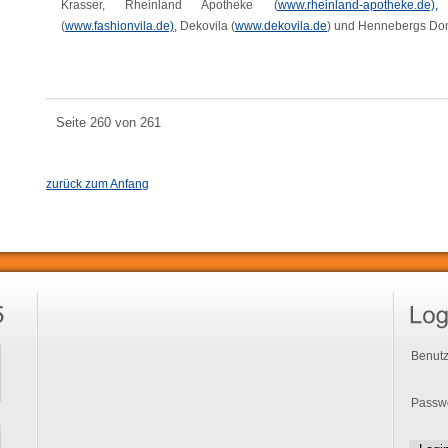
Krasser, Rheinland Apotheke (
www.rheinland-apotheke.de),
K
(
www.fashionvila.de),
Dekovila (
www.dekovila.de
) und Hennebergs Dom
Seite 260 von 261
zurück zum Anfang
Benutz
Passwo