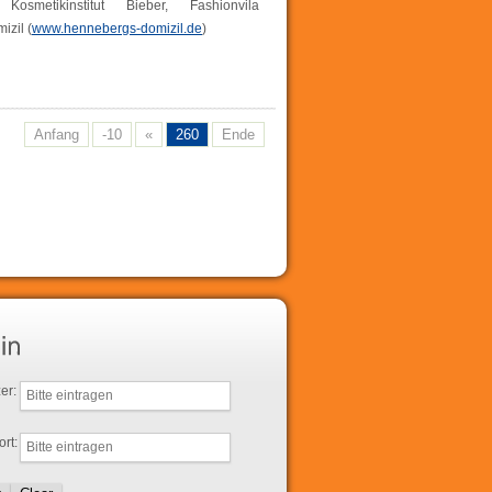
osmetikinstitut Bieber, Fashionvila
izil (
www.hennebergs-domizil.de
)
Anfang
-10
«
260
Ende
er:
rt: