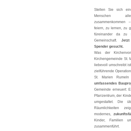
Stellen Sie sich e
Menschen alle
zusammenkommen
feiern, zu lernen, zu
füreinander da zu
Gemeinschaft.
Jetz
Spender gesucht.
Was der Kirchenvo
Kirchengemeinde St. M
liebevoll umschreibt is
zielführende Operatio
St. Marien Rumeln 
umfassendes Baupro
Gemeinde erneuert: Er
Pfarrzentrum, der Kind
umgestaltet. Die 
Räumlichkeiten ze
modernes,
zukunftsf
Kinder, Familien u
zusammenführt.