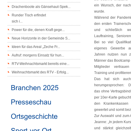
ein Wunsch, der nach
Drachenboote als Gänsehaut-Spek...
wurde.
Runder Tisch erfindet
Während der Pandemi
sich i...
den ersten Trainersch
Power für die, denen Kraft gege...
und schließlich wei
Lauftraining, Seniore
Neue Horizonte in der Gemeinde S...
Bei so viel Qualifik
Ideen für das Areal „Zeche Fr...
eigenes Gewerbe an
Jahren nutzen nun z
Aufruf: morgens Einsatz für hun...
Männer das Bootcamp 
RTV-Weihnachtsmarkt bereits eine...
Mitglieder vertraue
Weihnachtsmarkt des RTV - Erfolg...
Training und profitiere
Das hat sich auc
herumgesprochen: D
das ohne Vertragsbind
per 10er-Karte gebuch
den Krankenkassen a
gewertet und somit bez
Zur Auswahl und zum 
Jeanne: „In jedem Kurs
und stärkst gleichzei