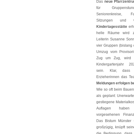
Das
neue Pfarrzentr
für Gruppenstun
Seniorenkreise, Fam
Sitzungen und 
Kindertagesstätte
erh
helle Räume wird
Leiterin Susanne Son
vier Gruppen (bislang 
Umzug vom Provisori
Zug um Zug, wird 
Kindergartenjahr 2
sein. Klar, dass w
Erzieherinnen das Te
Meldungen erfolgen b
Wie so oft beim Baue
als geplant: Unerwart
gestiegene Materialko
Auflagen haben 
vorgesehenen Finanz
Das Bistum Münster u
großzügig, knüpft sei
die Bedingung, das