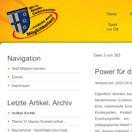
Home
A
Sport
vor Ort
Seite 3 von 263
Jetzt Mitglied werden
Events
Verfasst am:
2026-04-
Impressum
Eigentlich könnten Ka
Neukirchener Erziehu
Kind, examinierte Erzi
Kindergarten, Kinde
Artikel Archiv
Erziehungshilfe, ein 
Pfarrei St. Marien Rumeln erfind...
pädagogischer Arbeit 
Mausehund - Nachfolger plus eing...
bei Jeanne entstand