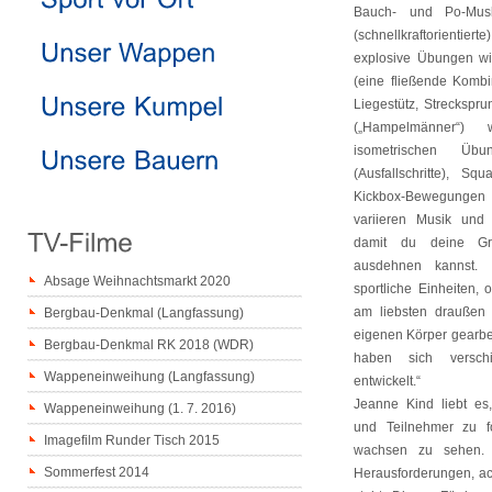
Bauch- und Po-Musku
(schnellkraftorienti
explosive Übungen w
(eine fließende Komb
Liegestütz, Streckspr
(„Hampelmänner“)
isometrischen Ü
(Ausfallschritte), S
Kickbox-Bewegung
variieren Musik und
damit du deine Gr
ausdehnen kannst.
Absage Weihnachtsmarkt 2020
sportliche Einheiten, 
am liebsten draußen
Bergbau-Denkmal (Langfassung)
eigenen Körper gearbe
Bergbau-Denkmal RK 2018 (WDR)
haben sich verschi
Wappeneinweihung (Langfassung)
entwickelt.“
Jeanne Kind liebt es
Wappeneinweihung (1. 7. 2016)
und Teilnehmer zu f
Imagefilm Runder Tisch 2015
wachsen zu sehen. D
Sommerfest 2014
Herausforderungen, ach