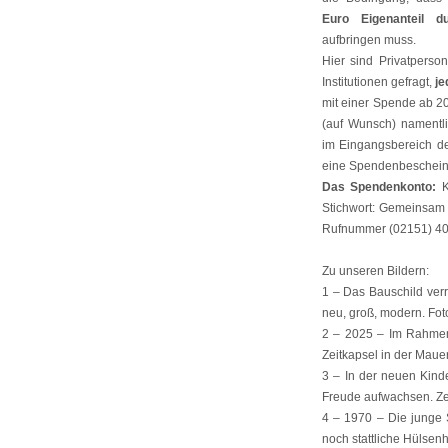
Euro Eigenanteil d
aufbringen muss.
Hier sind Privatpers
Institutionen gefragt,
je
mit einer Spende ab 
(auf Wunsch) namentli
im Eingangsbereich de
eine Spendenbeschein
Das Spendenkonto:
K
Stichwort: Gemeinsam f
Rufnummer (02151) 409
Zu unseren Bildern:
1 – Das Bauschild verr
neu, groß, modern. Foto
2 – 2025 – Im Rahmen d
Zeitkapsel in der Mauer
3 – In der neuen Kind
Freude aufwachsen. Ze
4 – 1970 – Die junge 
noch stattliche Hülsenh