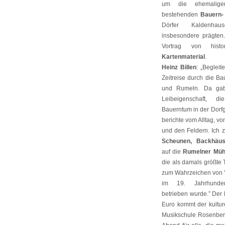
um die ehemalig
bestehenden
Bauern-
Dörfer Kaldenh
insbesondere prägten.
Vortrag von hist
Kartenmaterial
.
Heinz Billen
: „Beglei
Zeitreise durch die B
und Rumeln. Da ga
Leibeigenschaft, 
Bauerntum in der Dorf
berichte vom Alltag, vo
und den Feldern. Ich 
Scheunen, Backhäus
auf die
Rumelner Mühl
die als damals größte
zum Wahrzeichen von 
im 19. Jahrhundert
betrieben wurde.” Der E
Euro kommt der kulture
Musikschule Rosenberg