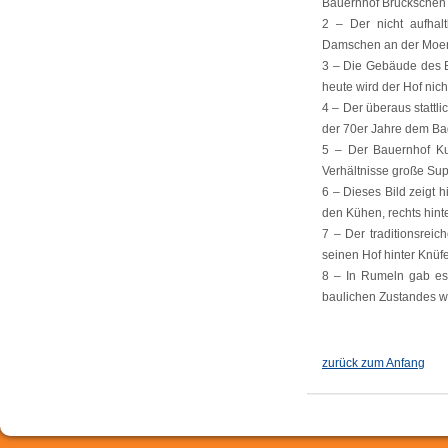
Bauernhof Bruckschen 
2 – Der nicht aufhal
Damschen an der Moer
3 – Die Gebäude des B
heute wird der Hof nich
4 – Der überaus stattl
der 70er Jahre dem Ba
5 – Der Bauernhof Ku
Verhältnisse große Su
6 – Dieses Bild zeigt
den Kühen, rechts hint
7 – Der traditionsrei
seinen Hof hinter Knüf
8 – In Rumeln gab es
baulichen Zustandes w
zurück zum Anfang