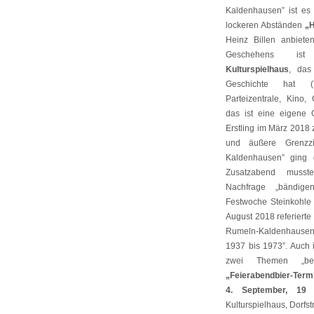
Kaldenhausen” ist es
lockeren Abständen
„
Heinz Billen anbiet
Geschehens 
Kulturspielhaus
, das
Geschichte hat (T
Parteizentrale, Kino,
das ist eine eigene 
Erstling im März 2018
und äußere Grenzz
Kaldenhausen” ging 
Zusatzabend musst
Nachfrage „bändig
Festwoche Steinkohle
August 2018 referierte
Rumeln-Kaldenhaus
1937 bis 1973”. Auch
zwei Themen „bea
„Feierabendbier-Ter
4. September, 19
Kulturspielhaus, Dorfs