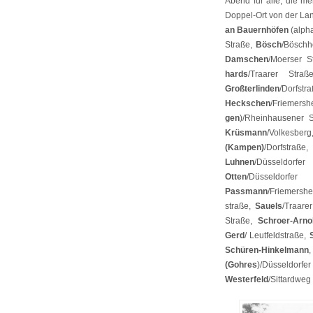
Abend für alle, die m
Doppel-Ort von der Lan
an Bauernhöfen
(alpha
Straße,
Bösch
/Böschh
Damschen
/Moerser S
hards
/Traarer Stra
Großterlinden
/Dorfstr
Heck­schen
/­Frie­me
gen
)/Rheinhausener 
Krüsmann
/Volkesber
(Kampen)
/Dorfstra
Luhnen
/Düsseldorf
Otten
/Düsseldor
Passmann
/Friemersh
straße,
Sauels
/Traare
Straße,
Schroer-Arno
Gerd
/ Leutfeldstraße,
Schüren-Hinkelmann
(Gohres
)/Düsseldorfe
Westerfeld
/Sittardwe