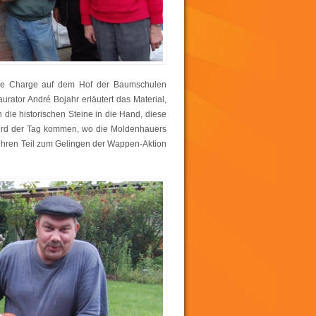
t die Charge auf dem Hof der Baumschulen
urator André Bojahr erläutert das Material,
ie historischen Steine in die Hand, diese
wird der Tag kommen, wo die Moldenhauers
ihren Teil zum Gelingen der Wappen-Aktion