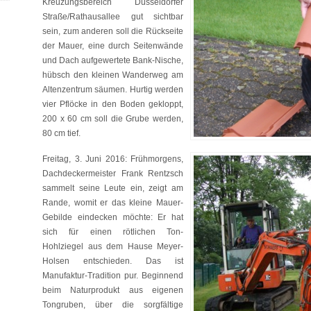
Kreuzungsbereich Düsseldorfer
Straße/Rathausallee gut sichtbar
sein, zum anderen soll die Rückseite
der Mauer, eine durch Seitenwände
und Dach aufgewertete Bank-Nische,
hübsch den kleinen Wanderweg am
Altenzentrum säumen. Hurtig werden
vier Pflöcke in den Boden gekloppt,
200 x 60 cm soll die Grube werden,
80 cm tief.
Freitag, 3. Juni 2016: Frühmorgens,
Dachdeckermeister Frank Rentzsch
sammelt seine Leute ein, zeigt am
Rande, womit er das kleine Mauer-
Gebilde eindecken möchte: Er hat
sich für einen rötlichen Ton-
Hohlziegel aus dem Hause Meyer-
Holsen entschieden. Das ist
Manufaktur-Tradition pur. Beginnend
beim Naturprodukt aus eigenen
Tongruben, über die sorgfältige