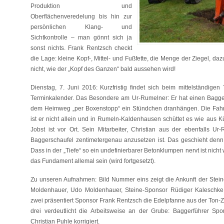
Produktion und
Oberflächenveredelung bis hin zur
persönlichen Klang- und
Sichtkontrolle – man gönnt sich ja
sonst nichts. Frank Rentzsch checkt
die Lage: kleine Kopf-, Mittel- und Fußfette, die Menge der Ziegel, dazu
nicht, wie der „Kopf des Ganzen“ bald aussehen wird!
Dienstag, 7. Juni 2016: Kurzfristig findet sich beim mittelständig
Terminkalender. Das Besondere am Ur-Rumelner: Er hat einen Bagger
dem Heimweg „per Boxenstopp“ ein Stündchen dranhängen. Die Fahrt 
ist er nicht allein und in Rumeln-Kaldenhausen schüttet es wie aus 
Jobst ist vor Ort. Sein Mitarbeiter, Christian aus der ebenfalls Ur
Baggerschaufel zentimetergenau anzusetzen ist. Das geschieht denn
Dass in der „Tiefe“ so ein undefinierbarer Betonklumpen nervt ist nicht 
das Fundament allemal sein (wird fortgesetzt).
Zu unseren Aufnahmen: Bild Nummer eins zeigt die Ankunft der Stei
Moldenhauer, Udo Moldenhauer, Steine-Sponsor Rüdiger Kaleschke
zwei präsentiert Sponsor Frank Rentzsch die Edelpfanne aus der Ton-
drei verdeutlicht die Arbeitsweise an der Grube: Baggerführer Sp
Christian Puhle korrigiert.