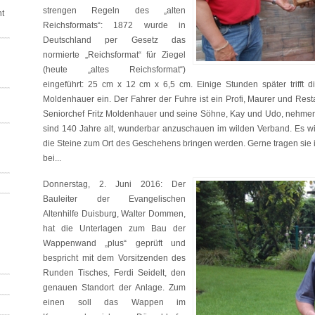
strengen Regeln des „alten
t
Reichsformats“: 1872 wurde in
Deutschland per Gesetz das
normierte „Reichsformat“ für Ziegel
(heute „altes Reichsformat“)
eingeführt: 25 cm x 12 cm x 6,5 cm. Einige Stunden später triff
Moldenhauer ein. Der Fahrer der Fuhre ist ein Profi, Maurer und Resta
Seniorchef Fritz Moldenhauer und seine Söhne, Kay und Udo, nehmen d
sind 140 Jahre alt, wunderbar anzuschauen im wilden Verband. Es 
die Steine zum Ort des Geschehens bringen werden. Gerne tragen sie 
bei...
Donnerstag, 2. Juni 2016: Der
Bauleiter der Evangelischen
Altenhilfe Duisburg, Walter Dommen,
hat die Unterlagen zum Bau der
Wappenwand „plus“ geprüft und
bespricht mit dem Vorsitzenden des
Runden Tisches, Ferdi Seidelt, den
genauen Standort der Anlage. Zum
einen soll das Wappen im