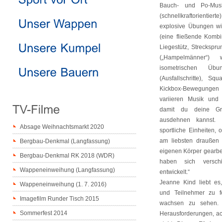
Bauch- und Po-Musku
(schnellkraftorienti
explosive Übungen w
(eine fließende Komb
Liegestütz, Streckspr
(„Hampelmänner“)
isometrischen Ü
(Ausfallschritte), S
Kickbox-Bewegung
variieren Musik und
damit du deine Gr
ausdehnen kannst.
Absage Weihnachtsmarkt 2020
sportliche Einheiten, 
am liebsten draußen
Bergbau-Denkmal (Langfassung)
eigenen Körper gearbe
Bergbau-Denkmal RK 2018 (WDR)
haben sich verschi
Wappeneinweihung (Langfassung)
entwickelt.“
Jeanne Kind liebt es
Wappeneinweihung (1. 7. 2016)
und Teilnehmer zu f
Imagefilm Runder Tisch 2015
wachsen zu sehen. D
Sommerfest 2014
Herausforderungen, ach