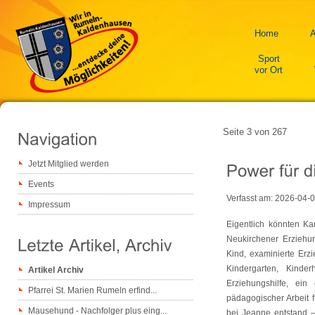
Home
A
Sport
vor Ort
Seite 3 von 267
Jetzt Mitglied werden
Events
Verfasst am:
2026-04-
Impressum
Eigentlich könnten Ka
Neukirchener Erziehu
Kind, examinierte Erzi
Kindergarten, Kinde
Artikel Archiv
Erziehungshilfe, ein 
Pfarrei St. Marien Rumeln erfind...
pädagogischer Arbeit 
Mausehund - Nachfolger plus eing...
bei Jeanne entstand