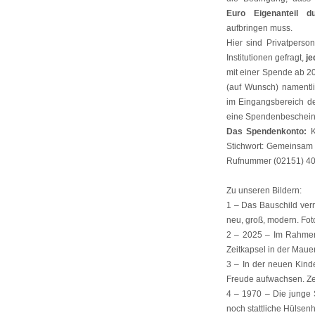
Euro Eigenanteil d
aufbringen muss.
Hier sind Privatpers
Institutionen gefragt,
je
mit einer Spende ab 
(auf Wunsch) namentli
im Eingangsbereich de
eine Spendenbeschein
Das Spendenkonto:
K
Stichwort: Gemeinsam f
Rufnummer (02151) 409
Zu unseren Bildern:
1 – Das Bauschild verr
neu, groß, modern. Foto
2 – 2025 – Im Rahmen d
Zeitkapsel in der Mauer
3 – In der neuen Kind
Freude aufwachsen. Ze
4 – 1970 – Die junge 
noch stattliche Hülsenh