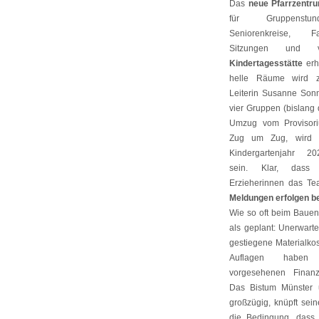
Das
neue Pfarrzentr
für Gruppenstun
Seniorenkreise, Fam
Sitzungen und 
Kindertagesstätte
erh
helle Räume wird
Leiterin Susanne Son
vier Gruppen (bislang 
Umzug vom Provisori
Zug um Zug, wird 
Kindergartenjahr 2
sein. Klar, dass w
Erzieherinnen das Te
Meldungen erfolgen b
Wie so oft beim Baue
als geplant: Unerwart
gestiegene Materialko
Auflagen haben 
vorgesehenen Finanz
Das Bistum Münster u
großzügig, knüpft sei
die Bedingung, das