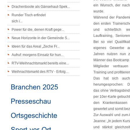
ein Wunsch, der nach
Drachenboote als Gänsehaut-Spek...
wurde.
Runder Tisch erfindet
Während der Pandemi
sich i...
den ersten Trainersch
Power für die, denen Kraft gege...
und schließlich wei
Lauftraining, Seniore
Neue Horizonte in der Gemeinde S...
Bei so viel Qualifik
Ideen für das Areal „Zeche Fr...
eigenes Gewerbe an
Jahren nutzen nun z
Aufruf: morgens Einsatz für hun...
Männer das Bootcamp 
RTV-Weihnachtsmarkt bereits eine...
Mitglieder vertraue
Weihnachtsmarkt des RTV - Erfolg...
Training und profitiere
Das hat sich auc
herumgesprochen: D
das ohne Vertragsbind
per 10er-Karte gebuch
den Krankenkassen a
gewertet und somit bez
Zur Auswahl und zum 
Jeanne: „In jedem Kurs
und stärkst gleichzei