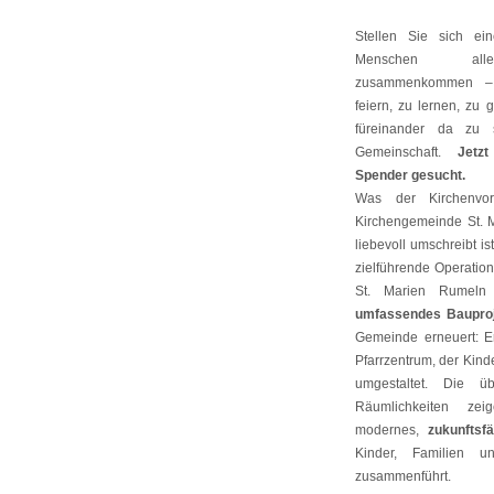
Stellen Sie sich e
Menschen alle
zusammenkommen
feiern, zu lernen, zu
füreinander da zu
Gemeinschaft.
Jetz
Spender gesucht.
Was der Kirchenvo
Kirchengemeinde St. M
liebevoll umschreibt is
zielführende Operatio
St. Marien Rumeln 
umfassendes Baupro
Gemeinde erneuert: Er
Pfarrzentrum, der Kind
umgestaltet. Die 
Räumlichkeiten ze
modernes,
zukunftsf
Kinder, Familien u
zusammenführt.