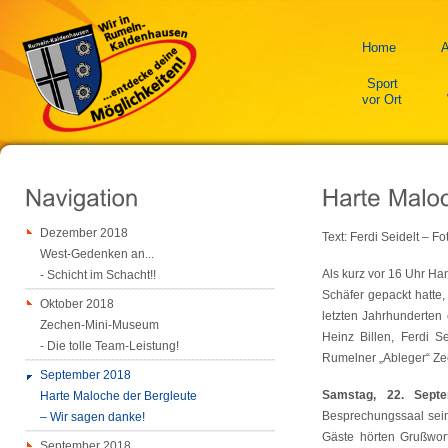
Home
A
Sport
vor Ort
Dezember 2018
Text: Ferdi Seidelt – Fo
West-Gedenken an...
Als kurz vor 16 Uhr Ha
- Schicht im Schacht!!
Schäfer gepackt hatte,
Oktober 2018
letzten Jahrhunderten 
Zechen-Mini-Museum
Heinz Billen, Ferdi 
- Die tolle Team-Leistung!
Rumelner „Ableger“ Zec
September 2018
Samstag, 22. Sept
Harte Maloche der Bergleute
Besprechungssaal sei
– Wir sagen danke!
Gäste hörten Grußwor
September 2018