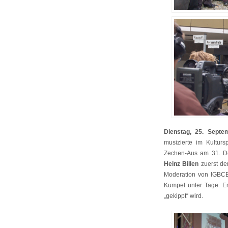
Dienstag, 25. Septe
musizierte im Kultur
Zechen-Aus am 31. Dez
Heinz Billen
zuerst de
Moderation von IGBC
Kumpel unter Tage. Em
„gekippt“ wird.