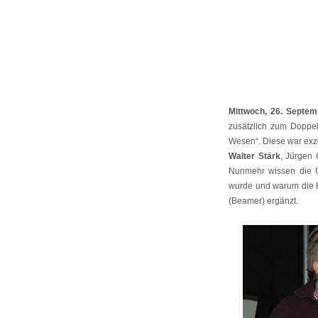
Mittwoch, 26. Septe
zusätzlich zum Doppel
Wesen“. Diese war exze
Walter Stärk
, Jürgen
Nunmehr wissen die Gä
wurde und warum die H
(Beamer) ergänzt.